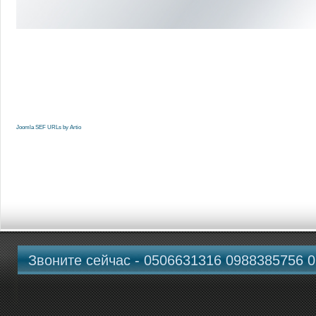
Joomla SEF URLs by Artio
Звоните сейчас - 0506631316 0988385756 