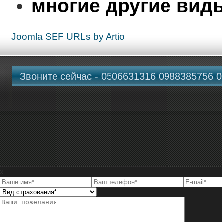
многие другие вид
Joomla SEF URLs by Artio
Звоните сейчас - 0506631316 0988385756 
x